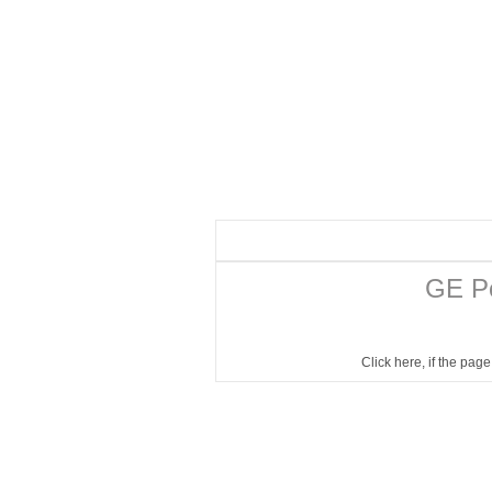
GE Po
Click here
, if the pag