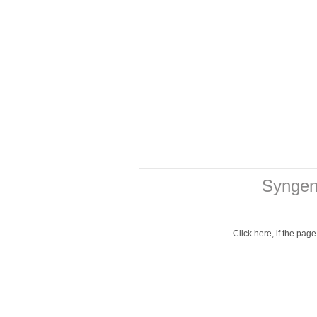
Syngent
Click here
, if the pag