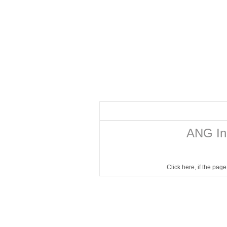
ANG Ind
Click here
, if the pag