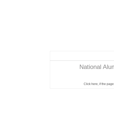
National Al
Click here
, if the pag